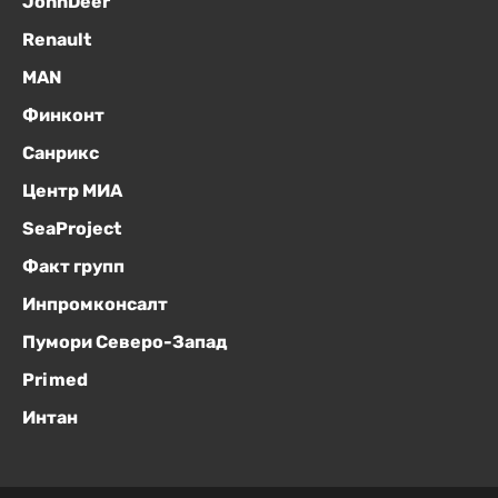
JohnDeer
Renault
MAN
Финконт
Санрикс
Центр МИА
SeaProject
Факт групп
Инпромконсалт
Пумори Северо-Запад
Primed
Интан